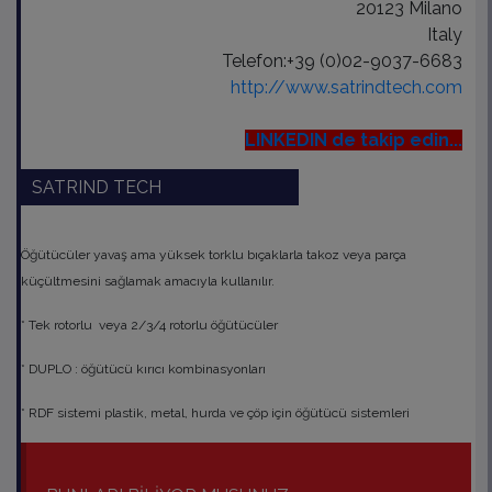
20123 Milano
Italy
Telefon:+39 (0)02-9037-6683
http://www.satrindtech.com
LINKEDIN de takip edin...
SATRIND TECH
Öğütücüler yavaş ama yüksek torklu bıçaklarla takoz veya parça
küçültmesini sağlamak amacıyla kullanılır.
* Tek rotorlu veya 2/3/4 rotorlu öğütücüler
* DUPLO : öğütücü kırıcı kombinasyonları
* RDF sistemi plastik, metal, hurda ve çöp için öğütücü sistemleri